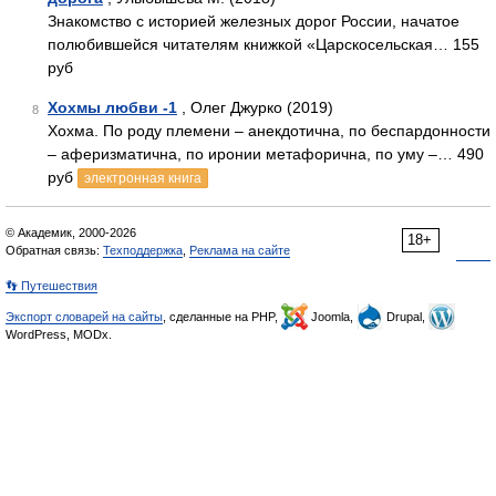
Знакомство с историей железных дорог России, начатое
полюбившейся читателям книжкой «Царскосельская… 155
руб
Хохмы любви -1
, Олег Джурко (2019)
8
Хохма. По роду племени – анекдотична, по беспардонности
– аферизматична, по иронии метафорична, по уму –… 490
руб
электронная книга
© Академик, 2000-2026
18+
Обратная связь:
Техподдержка
,
Реклама на сайте
👣 Путешествия
Экспорт словарей на сайты
, сделанные на PHP,
Joomla,
Drupal,
WordPress, MODx.